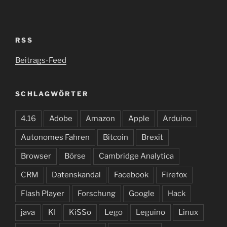
RSS
Beitrags-Feed
SCHLAGWÖRTER
4.16
Adobe
Amazon
Apple
Arduino
Autonomes Fahren
Bitcoin
Brexit
Browser
Börse
Cambridge Analytica
CRM
Datenskandal
Facebook
Firefox
Flash Player
Forschung
Google
Hack
java
KI
KiSSo
Lego
Leguino
Linux