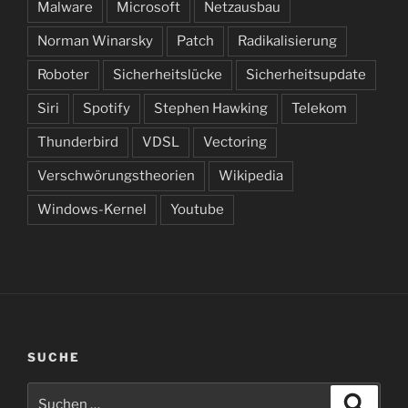
Malware
Microsoft
Netzausbau
Norman Winarsky
Patch
Radikalisierung
Roboter
Sicherheitslücke
Sicherheitsupdate
Siri
Spotify
Stephen Hawking
Telekom
Thunderbird
VDSL
Vectoring
Verschwörungstheorien
Wikipedia
Windows-Kernel
Youtube
SUCHE
Suche
Suche